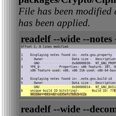
File has been modifi
has been applied.
readelf --wide --notes 
Offset 1, 8 lines modified
1
Displaying
·
notes
·
found
·
in:
·
.note.gnu.property
2
·
·
Owner
·
·
·
·
·
·
·
·
·
·
·
·
·
·
·
·
Data
·
size
·
»
Description
·
·
GNU
·
·
·
·
·
·
·
·
·
·
·
·
·
·
·
·
·
·
0x00000030
»
NT_GNU_PROP
3
YPE_0
»
·
·
·
·
·
·
Properties:
·
x86
·
feature:
·
IBT,
·
S
x86
·
feature
·
used:
·
x86,
·
x86
·
ISA
·
used:
·
x86-64-bas
4
Displaying
·
notes
·
found
·
in:
·
.note.gnu.build-id
5
·
·
Owner
·
·
·
·
·
·
·
·
·
·
·
·
·
·
·
·
Data
·
size
·
»
Description
·
·
GNU
·
·
·
·
·
·
·
·
·
·
·
·
·
·
·
·
·
·
0x00000014
»
NT_GNU_BUIL
6
unique
·
build
·
ID
·
bitstring)
»
·
·
·
·
Build
·
ID:
·
77
4
901b8e
99
691
8
dd
3
cd35efcfb0cb
d
c2a
readelf --wide --decom