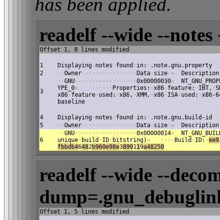
has been applied.
readelf --wide --notes 
Offset 1, 8 lines modified
1
Displaying
·
notes
·
found
·
in:
·
.note.gnu.property
2
·
·
Owner
·
·
·
·
·
·
·
·
·
·
·
·
·
·
·
·
Data
·
size
·
»
Description
·
·
GNU
·
·
·
·
·
·
·
·
·
·
·
·
·
·
·
·
·
·
0x00000030
»
NT_GNU_PROP
YPE_0
»
·
·
·
·
·
·
Properties:
·
x86
·
feature:
·
IBT,
·
S
3
x86
·
feature
·
used:
·
x86,
·
XMM,
·
x86
·
ISA
·
used:
·
x86-6
baseline
4
Displaying
·
notes
·
found
·
in:
·
.note.gnu.build-id
5
·
·
Owner
·
·
·
·
·
·
·
·
·
·
·
·
·
·
·
·
Data
·
size
·
»
Description
·
·
GNU
·
·
·
·
·
·
·
·
·
·
·
·
·
·
·
·
·
·
0x00000014
»
NT_GNU_BUIL
6
unique
·
build
·
ID
·
bitstring)
»
·
·
·
·
Build
·
ID:
·
ee9
fbbdb4
6
48
2
b960e98e
3
8
99
1
1
9
a4
8250
readelf --wide --decom
dump=.gnu_debuglink
Offset 1, 5 lines modified