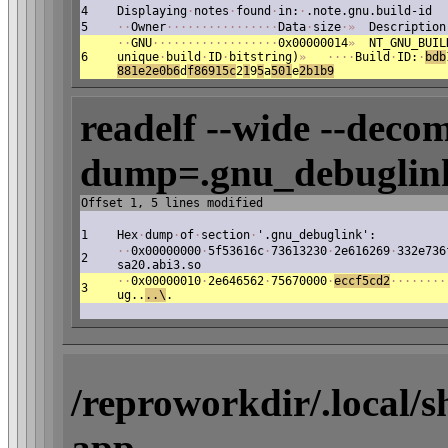
4
Displaying
·
notes
·
found
·
in:
·
.note.gnu.build-id
5
·
·
Owner
·
·
·
·
·
·
·
·
·
·
·
·
·
·
·
·
Data
·
size
·
»
Description
·
·
GNU
·
·
·
·
·
·
·
·
·
·
·
·
·
·
·
·
·
·
0x00000014
»
NT_GNU_BUIL
6
unique
·
build
·
ID
·
bitstring)
»
·
·
·
·
Build
·
ID:
·
bdb
881e2e0b6
d
f86915c
2
1
9
5
a
501
e
2b
1b9
readelf --wide --decom
dump=.gnu_debuglink
Offset 1, 5 lines modified
1
Hex
·
dump
·
of
·
section
·
'.gnu_debuglink':
·
·
0x00000000
·
5f53616c
·
73613230
·
2e616269
·
332e736
2
sa20.abi3.so
·
·
0x00000010
·
2e646562
·
75670000
·
eccf5cd2
·
·
·
·
·
·
·
·
3
ug..
..\
.
/reproworkdir/.local/
app-