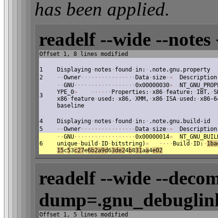
has been applied.
readelf --wide --notes 
Offset 1, 8 lines modified
1
Displaying
·
notes
·
found
·
in:
·
.note.gnu.property
2
·
·
Owner
·
·
·
·
·
·
·
·
·
·
·
·
·
·
·
·
Data
·
size
·
»
Description
·
·
GNU
·
·
·
·
·
·
·
·
·
·
·
·
·
·
·
·
·
·
0x00000030
»
NT_GNU_PROP
YPE_0
»
·
·
·
·
·
·
Properties:
·
x86
·
feature:
·
IBT,
·
S
3
x86
·
feature
·
used:
·
x86,
·
XMM,
·
x86
·
ISA
·
used:
·
x86-6
baseline
4
Displaying
·
notes
·
found
·
in:
·
.note.gnu.build-id
5
·
·
Owner
·
·
·
·
·
·
·
·
·
·
·
·
·
·
·
·
Data
·
size
·
»
Description
·
·
GNU
·
·
·
·
·
·
·
·
·
·
·
·
·
·
·
·
·
·
0x00000014
»
NT_GNU_BUIL
6
unique
·
build
·
ID
·
bitstring)
»
·
·
·
·
Build
·
ID:
·
1ba
15
c
5
3
c27
e
6b2a9d
6
3de2
4
b
8
31
a
a
4
e02
readelf --wide --decom
dump=.gnu_debuglink
Offset 1, 5 lines modified