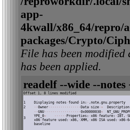
/reproworkdir/.local/
app-
4kwall/x86_64/repro/act
packages/Crypto/Ciphe
File has been modifi
has been applied.
readelf --wide --notes 
Offset 1, 8 lines modified
1
Displaying
·
notes
·
found
·
in:
·
.note.gnu.property
2
·
·
Owner
·
·
·
·
·
·
·
·
·
·
·
·
·
·
·
·
Data
·
size
·
»
Description
·
·
GNU
·
·
·
·
·
·
·
·
·
·
·
·
·
·
·
·
·
·
0x00000030
»
NT_GNU_PROP
YPE_0
»
·
·
·
·
·
·
Properties:
·
x86
·
feature:
·
IBT,
·
S
3
x86
·
feature
·
used:
·
x86,
·
XMM,
·
x86
·
ISA
·
used:
·
x86-6
baseline