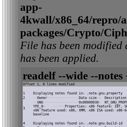
app-
4kwall/x86_64/repro/act
packages/Crypto/Ciph
File has been modifi
has been applied.
readelf --wide --notes 
Offset 1, 8 lines modified
1
Displaying
·
notes
·
found
·
in:
·
.note.gnu.property
2
·
·
Owner
·
·
·
·
·
·
·
·
·
·
·
·
·
·
·
·
Data
·
size
·
»
Description
·
·
GNU
·
·
·
·
·
·
·
·
·
·
·
·
·
·
·
·
·
·
0x00000030
»
NT_GNU_PROP
YPE_0
»
·
·
·
·
·
·
Properties:
·
x86
·
feature:
·
IBT,
·
S
3
x86
·
feature
·
used:
·
x86,
·
XMM,
·
x86
·
ISA
·
used:
·
x86-6
baseline
4
Displaying
·
notes
·
found
·
in:
·
.note.gnu.build-id