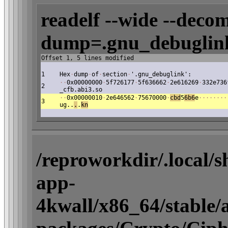
readelf --wide --decom
dump=.gnu_debuglink
Offset 1, 5 lines modified
1
Hex
·
dump
·
of
·
section
·
'.gnu_debuglink':
·
·
0x00000000
·
5f726177
·
5f636662
·
2e616269
·
332e736
2
_cfb.abi3.so
·
·
0x00000010
·
2e646562
·
75670000
·
cbd
5
6b6
e
·
·
·
·
·
·
·
·
3
ug..
.
.
kn
/reproworkdir/.local/
app-
4kwall/x86_64/stable/ac