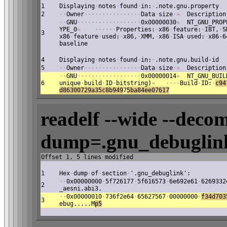
1
Displaying
·
notes
·
found
·
in:
·
.note.gnu.property
2
·
·
Owner
·
·
·
·
·
·
·
·
·
·
·
·
·
·
·
·
Data
·
size
·
»
Description
·
·
GNU
·
·
·
·
·
·
·
·
·
·
·
·
·
·
·
·
·
·
0x00000030
»
NT_GNU_PROP
YPE_0
»
·
·
·
·
·
·
Properties:
·
x86
·
feature:
·
IBT,
·
S
3
x86
·
feature
·
used:
·
x86,
·
XMM,
·
x86
·
ISA
·
used:
·
x86-6
baseline
4
Displaying
·
notes
·
found
·
in:
·
.note.gnu.build-id
5
·
·
Owner
·
·
·
·
·
·
·
·
·
·
·
·
·
·
·
·
Data
·
size
·
»
Description
·
·
GNU
·
·
·
·
·
·
·
·
·
·
·
·
·
·
·
·
·
·
0x00000014
»
NT_GNU_BUIL
6
unique
·
build
·
ID
·
bitstring)
»
·
·
·
·
Build
·
ID:
·
c94
d86300729a35c8b949
7
5ba84ee07617
readelf --wide --decom
dump=.gnu_debuglink
Offset 1, 5 lines modified
1
Hex
·
dump
·
of
·
section
·
'.gnu_debuglink':
·
·
0x00000000
·
5f726177
·
5f616573
·
6e692e61
·
6269332
2
_aesni.abi3.
·
·
0x00000010
·
736f2e64
·
65627567
·
00000000
·
f34d703
3
ebug.....M
p
5