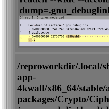
dump=.gnu_debuglink
Offset 1, 5 lines modified
1
Hex
·
dump
·
of
·
section
·
'.gnu_debuglink':
·
·
0x00000000
·
5f415243
·
342e6162
·
69332e73
·
6f2e646
2
4.abi3.so.de
·
·
0x00000010
·
62756700
·
4399eab8
·
·
·
·
·
·
·
·
·
·
·
·
·
·
·
·
·
3
C.
.
.
/reproworkdir/.local/
app-
4kwall/x86_64/stable/ac
packages/Crypto/Ciphe