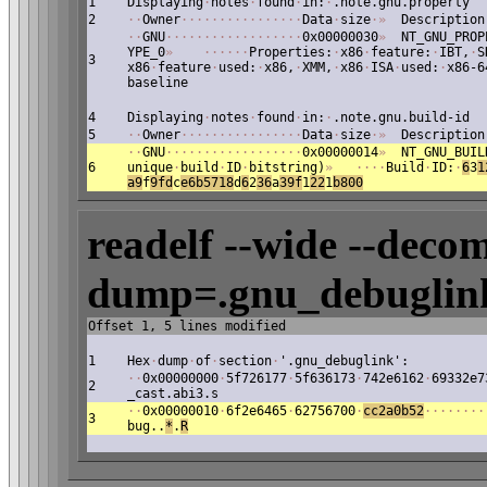
1
Displaying
·
notes
·
found
·
in:
·
.note.gnu.property
2
·
·
Owner
·
·
·
·
·
·
·
·
·
·
·
·
·
·
·
·
Data
·
size
·
»
Description
·
·
GNU
·
·
·
·
·
·
·
·
·
·
·
·
·
·
·
·
·
·
0x00000030
»
NT_GNU_PROP
YPE_0
»
·
·
·
·
·
·
Properties:
·
x86
·
feature:
·
IBT,
·
S
3
x86
·
feature
·
used:
·
x86,
·
XMM,
·
x86
·
ISA
·
used:
·
x86-6
baseline
4
Displaying
·
notes
·
found
·
in:
·
.note.gnu.build-id
5
·
·
Owner
·
·
·
·
·
·
·
·
·
·
·
·
·
·
·
·
Data
·
size
·
»
Description
·
·
GNU
·
·
·
·
·
·
·
·
·
·
·
·
·
·
·
·
·
·
0x00000014
»
NT_GNU_BUIL
6
unique
·
build
·
ID
·
bitstring)
»
·
·
·
·
Build
·
ID:
·
6
3
1
a9
f
9fd
c
e6b5718
d
6
2
3
6
a
39f
1
22
1
b800
readelf --wide --decom
dump=.gnu_debuglink
Offset 1, 5 lines modified
1
Hex
·
dump
·
of
·
section
·
'.gnu_debuglink':
·
·
0x00000000
·
5f726177
·
5f636173
·
742e6162
·
69332e7
2
_cast.abi3.s
·
·
0x00000010
·
6f2e6465
·
62756700
·
cc2a0b52
·
·
·
·
·
·
·
·
3
bug..
*
.
R