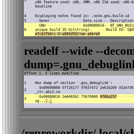
3
x86
·
feature
·
used:
·
x86,
·
XMM,
·
x86
·
ISA
·
used:
·
x86-6
baseline
4
Displaying
·
notes
·
found
·
in:
·
.note.gnu.build-id
5
·
·
Owner
·
·
·
·
·
·
·
·
·
·
·
·
·
·
·
·
Data
·
size
·
»
Description
·
·
GNU
·
·
·
·
·
·
·
·
·
·
·
·
·
·
·
·
·
·
0x00000014
»
NT_GNU_BUIL
6
unique
·
build
·
ID
·
bitstring)
»
·
·
·
·
Build
·
ID:
·
5
2
d
efc63fb6
6
c
1
b
5
a
084d561
9
a
e
c
a4e
8
e
0
readelf --wide --decom
dump=.gnu_debuglink
Offset 1, 5 lines modified
1
Hex
·
dump
·
of
·
section
·
'.gnu_debuglink':
·
·
0x00000000
·
5f726177
·
5f637472
·
2e616269
·
332e736
2
_ctr.abi3.so
·
·
0x00000010
·
2e646562
·
75670000
·
9f86a25f
·
·
·
·
·
·
·
·
3
ug...
.
.
_
/reproworkdir/.local/