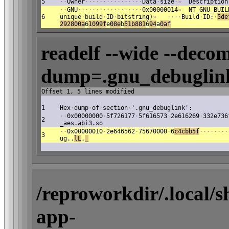
5
·
·
Owner
·
·
·
·
·
·
·
·
·
·
·
·
·
·
·
·
Data
·
size
·
»
Description
·
·
GNU
·
·
·
·
·
·
·
·
·
·
·
·
·
·
·
·
·
·
0x00000014
»
NT_GNU_BUIL
6
unique
·
build
·
ID
·
bitstring)
»
·
·
·
·
Build
·
ID:
·
5de
292800a
6
1099f
e
08e
b
5
1b881
6
94
a
0af
readelf --wide --decom
dump=.gnu_debuglink
Offset 1, 5 lines modified
1
Hex
·
dump
·
of
·
section
·
'.gnu_debuglink':
·
·
0x00000000
·
5f726177
·
5f616573
·
2e616269
·
332e736
2
_aes.abi3.so
·
·
0x00000010
·
2e646562
·
75670000
·
6
c4cbb5f
·
·
·
·
·
·
·
·
3
ug..
lL
.
_
/reproworkdir/.local/
app-