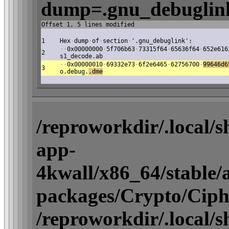
dump=.gnu_debuglink
Offset 1, 5 lines modified
1
Hex
·
dump
·
of
·
section
·
'.gnu_debuglink':
·
·
0x00000000
·
5f706b63
·
73315f64
·
65636f64
·
652e616
2
s1_decode.ab
·
·
0x00000010
·
69332e73
·
6f2e6465
·
62756700
·
99646d6
3
o.debug.
.dme
/reproworkdir/.local/
app-
4kwall/x86_64/stable/ac
packages/Crypto/Ciph
/reproworkdir/.local/