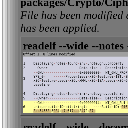
packages/Crypto/Ciph
File has been modifi
has been applied.
readelf --wide --notes 
Offset 1, 8 lines modified
1
Displaying
·
notes
·
found
·
in:
·
.note.gnu.property
2
·
·
Owner
·
·
·
·
·
·
·
·
·
·
·
·
·
·
·
·
Data
·
size
·
»
Description
·
·
GNU
·
·
·
·
·
·
·
·
·
·
·
·
·
·
·
·
·
·
0x00000030
»
NT_GNU_PROP
YPE_0
»
·
·
·
·
·
·
Properties:
·
x86
·
feature:
·
IBT,
·
S
3
x86
·
feature
·
used:
·
x86,
·
XMM,
·
x86
·
ISA
·
used:
·
x86-6
baseline
4
Displaying
·
notes
·
found
·
in:
·
.note.gnu.build-id
5
·
·
Owner
·
·
·
·
·
·
·
·
·
·
·
·
·
·
·
·
Data
·
size
·
»
Description
·
·
GNU
·
·
·
·
·
·
·
·
·
·
·
·
·
·
·
·
·
·
0x00000014
»
NT_GNU_BUIL
6
unique
·
build
·
ID
·
bitstring)
»
·
·
·
·
Build
·
ID:
·
016
8cc54553e
5
084
c
c7b6
f
7dad
3
47
2c
37e
readelf --wide --decom