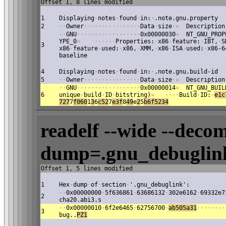
Offset 1, 8 lines modified
1
Displaying
·
notes
·
found
·
in:
·
.note.gnu.property
2
·
·
Owner
·
·
·
·
·
·
·
·
·
·
·
·
·
·
·
·
Data
·
size
·
»
Description
·
·
GNU
·
·
·
·
·
·
·
·
·
·
·
·
·
·
·
·
·
·
0x00000030
»
NT_GNU_PROP
YPE_0
»
·
·
·
·
·
·
Properties:
·
x86
·
feature:
·
IBT,
·
S
3
x86
·
feature
·
used:
·
x86,
·
XMM,
·
x86
·
ISA
·
used:
·
x86-6
baseline
4
Displaying
·
notes
·
found
·
in:
·
.note.gnu.build-id
5
·
·
Owner
·
·
·
·
·
·
·
·
·
·
·
·
·
·
·
·
Data
·
size
·
»
Description
·
·
GNU
·
·
·
·
·
·
·
·
·
·
·
·
·
·
·
·
·
·
0x00000014
»
NT_GNU_BUIL
6
unique
·
build
·
ID
·
bitstring)
»
·
·
·
·
Build
·
ID:
·
e
1c
727
7
f060
1
3
6
c
52
7
e3f
8
49
e
2
5
b6f5234
readelf --wide --decom
dump=.gnu_debuglink
Offset 1, 5 lines modified
1
Hex
·
dump
·
of
·
section
·
'.gnu_debuglink':
·
·
0x00000000
·
5f636861
·
63686132
·
302e6162
·
69332e7
2
cha20.abi3.s
·
·
0x00000010
·
6f2e6465
·
62756700
·
ab505a31
·
·
·
·
·
·
·
·
3
bug..
PZ1