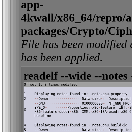
app-
4kwall/x86_64/repro/act
packages/Crypto/Ciph
File has been modifi
has been applied.
readelf --wide --notes 
Offset 1, 8 lines modified
1
Displaying
·
notes
·
found
·
in:
·
.note.gnu.property
2
·
·
Owner
·
·
·
·
·
·
·
·
·
·
·
·
·
·
·
·
Data
·
size
·
»
Description
·
·
GNU
·
·
·
·
·
·
·
·
·
·
·
·
·
·
·
·
·
·
0x00000030
»
NT_GNU_PROP
YPE_0
»
·
·
·
·
·
·
Properties:
·
x86
·
feature:
·
IBT,
·
S
3
x86
·
feature
·
used:
·
x86,
·
XMM,
·
x86
·
ISA
·
used:
·
x86-6
baseline
4
Displaying
·
notes
·
found
·
in:
·
.note.gnu.build-id
5
·
·
Owner
·
·
·
·
·
·
·
·
·
·
·
·
·
·
·
·
Data
·
size
·
»
Description