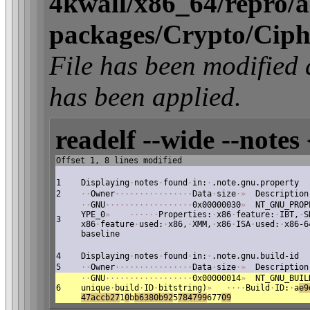
4kwall/x86_64/repro/act
packages/Crypto/Ciph
File has been modifi
has been applied.
readelf --wide --notes 
Offset 1, 8 lines modified
1
Displaying
·
notes
·
found
·
in:
·
.note.gnu.property
2
·
·
Owner
·
·
·
·
·
·
·
·
·
·
·
·
·
·
·
·
Data
·
size
·
»
Description
·
·
GNU
·
·
·
·
·
·
·
·
·
·
·
·
·
·
·
·
·
·
0x00000030
»
NT_GNU_PROP
YPE_0
»
·
·
·
·
·
·
Properties:
·
x86
·
feature:
·
IBT,
·
S
3
x86
·
feature
·
used:
·
x86,
·
XMM,
·
x86
·
ISA
·
used:
·
x86-6
baseline
4
Displaying
·
notes
·
found
·
in:
·
.note.gnu.build-id
5
·
·
Owner
·
·
·
·
·
·
·
·
·
·
·
·
·
·
·
·
Data
·
size
·
»
Description
·
·
GNU
·
·
·
·
·
·
·
·
·
·
·
·
·
·
·
·
·
·
0x00000014
»
NT_GNU_BUIL
6
unique
·
build
·
ID
·
bitstring)
»
·
·
·
·
Build
·
ID:
·
a
e9
47accb27
1
0
b
b6380b92
5
7
84799
677
0
9