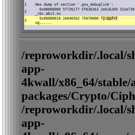
1
Hex
·
dump
·
of
·
section
·
'.gnu_debuglink':
·
·
0x00000000
·
5f726177
·
5f636263
·
2e616269
·
332e736
2
_cbc.abi3.so
·
·
0x00000010
·
2e646562
·
75670000
·
f
2
1
6af
9
7
·
·
·
·
·
·
·
·
3
ug......
/reproworkdir/.local/
app-
4kwall/x86_64/stable/ac
packages/Crypto/Ciph
/reproworkdir/.local/
app-