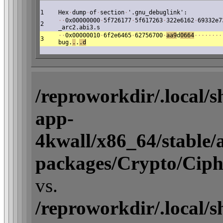
1
Hex
·
dump
·
of
·
section
·
'.gnu_debuglink':
·
·
0x00000000
·
5f726177
·
5f617263
·
322e6162
·
69332e7
2
_arc2.abi3.s
·
·
0x00000010
·
6f2e6465
·
62756700
·
aa9
d
0664
·
·
·
·
·
·
·
·
3
bug.
.
.
.d
/reproworkdir/.local/
app-
4kwall/x86_64/stable/ac
packages/Crypto/Ciph
vs.
/reproworkdir/.local/