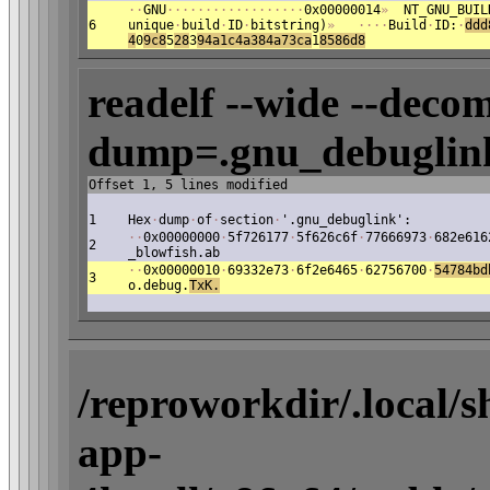
·
·
GNU
·
·
·
·
·
·
·
·
·
·
·
·
·
·
·
·
·
·
0x00000014
»
NT_GNU_BUIL
6
unique
·
build
·
ID
·
bitstring)
»
·
·
·
·
Build
·
ID:
·
ddd
4
0
9c8
5
28
3
9
4a1c4a384a73ca
1
8586d8
readelf --wide --decom
dump=.gnu_debuglink
Offset 1, 5 lines modified
1
Hex
·
dump
·
of
·
section
·
'.gnu_debuglink':
·
·
0x00000000
·
5f726177
·
5f626c6f
·
77666973
·
682e616
2
_blowfish.ab
·
·
0x00000010
·
69332e73
·
6f2e6465
·
62756700
·
54784bd
3
o.debug.
TxK.
/reproworkdir/.local/
app-