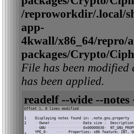
packages/Crypto/Ciphe
/reproworkdir/.local/
app-
4kwall/x86_64/repro/act
packages/Crypto/Ciphe
File has been modifi
has been applied.
readelf --wide --notes 
Offset 1, 8 lines modified
1
Displaying
·
notes
·
found
·
in:
·
.note.gnu.property
2
·
·
Owner
·
·
·
·
·
·
·
·
·
·
·
·
·
·
·
·
Data
·
size
·
»
Description
·
·
GNU
·
·
·
·
·
·
·
·
·
·
·
·
·
·
·
·
·
·
0x00000030
»
NT_GNU_PROP
YPE_0
»
·
·
·
·
·
·
Properties:
·
x86
·
feature:
·
IBT,
·
S