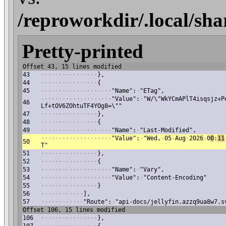
/reproworkdir/.local/sha
Pretty-printed
Offset 43, 15 lines modified
43
·
·
·
·
·
·
·
·
·
·
·
·
·
·
·
·
},
44
·
·
·
·
·
·
·
·
·
·
·
·
·
·
·
·
{
45
·
·
·
·
·
·
·
·
·
·
·
·
·
·
·
·
·
·
·
·
"Name":
·
"ETag",
·
·
·
·
·
·
·
·
·
·
·
·
·
·
·
·
·
·
·
·
"Value":
·
"W/\"WkYCmAPlT4isqsjz+P
46
Lf+tOV6ZOhtuTF4YOg8=\""
47
·
·
·
·
·
·
·
·
·
·
·
·
·
·
·
·
},
48
·
·
·
·
·
·
·
·
·
·
·
·
·
·
·
·
{
49
·
·
·
·
·
·
·
·
·
·
·
·
·
·
·
·
·
·
·
·
"Name":
·
"Last-Modified",
·
·
·
·
·
·
·
·
·
·
·
·
·
·
·
·
·
·
·
·
"Value":
·
"Wed,
·
05
·
Aug
·
2026
·
0
0
:
11
50
T"
51
·
·
·
·
·
·
·
·
·
·
·
·
·
·
·
·
},
52
·
·
·
·
·
·
·
·
·
·
·
·
·
·
·
·
{
53
·
·
·
·
·
·
·
·
·
·
·
·
·
·
·
·
·
·
·
·
"Name":
·
"Vary",
54
·
·
·
·
·
·
·
·
·
·
·
·
·
·
·
·
·
·
·
·
"Value":
·
"Content-Encoding"
55
·
·
·
·
·
·
·
·
·
·
·
·
·
·
·
·
}
56
·
·
·
·
·
·
·
·
·
·
·
·
],
57
·
·
·
·
·
·
·
·
·
·
·
·
"Route":
·
"api-docs/jellyfin.azzq9ua8w7.s
Offset 106, 15 lines modified
106
·
·
·
·
·
·
·
·
·
·
·
·
·
·
·
·
},