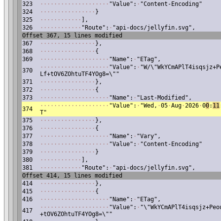
323
·
·
·
·
·
·
·
·
·
·
·
·
·
·
·
·
·
·
·
·
"Value":
·
"Content-Encoding"
324
·
·
·
·
·
·
·
·
·
·
·
·
·
·
·
·
}
325
·
·
·
·
·
·
·
·
·
·
·
·
],
326
·
·
·
·
·
·
·
·
·
·
·
·
"Route":
·
"api-docs/jellyfin.svg",
Offset 367, 15 lines modified
367
·
·
·
·
·
·
·
·
·
·
·
·
·
·
·
·
},
368
·
·
·
·
·
·
·
·
·
·
·
·
·
·
·
·
{
369
·
·
·
·
·
·
·
·
·
·
·
·
·
·
·
·
·
·
·
·
"Name":
·
"ETag",
·
·
·
·
·
·
·
·
·
·
·
·
·
·
·
·
·
·
·
·
"Value":
·
"W/\"WkYCmAPlT4isqsjz+P
370
Lf+tOV6ZOhtuTF4YOg8=\""
371
·
·
·
·
·
·
·
·
·
·
·
·
·
·
·
·
},
372
·
·
·
·
·
·
·
·
·
·
·
·
·
·
·
·
{
373
·
·
·
·
·
·
·
·
·
·
·
·
·
·
·
·
·
·
·
·
"Name":
·
"Last-Modified",
·
·
·
·
·
·
·
·
·
·
·
·
·
·
·
·
·
·
·
·
"Value":
·
"Wed,
·
05
·
Aug
·
2026
·
0
0
:
11
374
T"
375
·
·
·
·
·
·
·
·
·
·
·
·
·
·
·
·
},
376
·
·
·
·
·
·
·
·
·
·
·
·
·
·
·
·
{
377
·
·
·
·
·
·
·
·
·
·
·
·
·
·
·
·
·
·
·
·
"Name":
·
"Vary",
378
·
·
·
·
·
·
·
·
·
·
·
·
·
·
·
·
·
·
·
·
"Value":
·
"Content-Encoding"
379
·
·
·
·
·
·
·
·
·
·
·
·
·
·
·
·
}
380
·
·
·
·
·
·
·
·
·
·
·
·
],
381
·
·
·
·
·
·
·
·
·
·
·
·
"Route":
·
"api-docs/jellyfin.svg",
Offset 414, 15 lines modified
414
·
·
·
·
·
·
·
·
·
·
·
·
·
·
·
·
},
415
·
·
·
·
·
·
·
·
·
·
·
·
·
·
·
·
{
416
·
·
·
·
·
·
·
·
·
·
·
·
·
·
·
·
·
·
·
·
"Name":
·
"ETag",
·
·
·
·
·
·
·
·
·
·
·
·
·
·
·
·
·
·
·
·
"Value":
·
"\"WkYCmAPlT4isqsjz+Peo
417
+tOV6ZOhtuTF4YOg8=\""