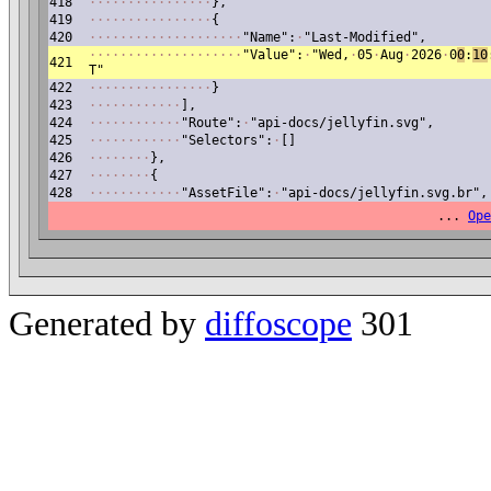
418
·
·
·
·
·
·
·
·
·
·
·
·
·
·
·
·
},
419
·
·
·
·
·
·
·
·
·
·
·
·
·
·
·
·
{
420
·
·
·
·
·
·
·
·
·
·
·
·
·
·
·
·
·
·
·
·
"Name":
·
"Last-Modified",
·
·
·
·
·
·
·
·
·
·
·
·
·
·
·
·
·
·
·
·
"Value":
·
"Wed,
·
05
·
Aug
·
2026
·
0
0
:
10
421
T"
422
·
·
·
·
·
·
·
·
·
·
·
·
·
·
·
·
}
423
·
·
·
·
·
·
·
·
·
·
·
·
],
424
·
·
·
·
·
·
·
·
·
·
·
·
"Route":
·
"api-docs/jellyfin.svg",
425
·
·
·
·
·
·
·
·
·
·
·
·
"Selectors":
·
[]
426
·
·
·
·
·
·
·
·
},
427
·
·
·
·
·
·
·
·
{
428
·
·
·
·
·
·
·
·
·
·
·
·
"AssetFile":
·
"api-docs/jellyfin.svg.br",
...
Ope
Generated by
diffoscope
301