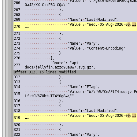
·
·
·
·
·
·
·
·
·
·
·
·
·
·
·
·
·
·
·
·
"Value":
·
"\"/gBlAYwkQ6TbF8KAyB2B
266
OaJ2/XXiCi+F6G+CQ=\""
267
·
·
·
·
·
·
·
·
·
·
·
·
·
·
·
·
},
268
·
·
·
·
·
·
·
·
·
·
·
·
·
·
·
·
{
269
·
·
·
·
·
·
·
·
·
·
·
·
·
·
·
·
·
·
·
·
"Name":
·
"Last-Modified",
·
·
·
·
·
·
·
·
·
·
·
·
·
·
·
·
·
·
·
·
"Value":
·
"Wed,
·
05
·
Aug
·
2026
·
0
0
:
11
270
T"
271
·
·
·
·
·
·
·
·
·
·
·
·
·
·
·
·
},
272
·
·
·
·
·
·
·
·
·
·
·
·
·
·
·
·
{
273
·
·
·
·
·
·
·
·
·
·
·
·
·
·
·
·
·
·
·
·
"Name":
·
"Vary",
274
·
·
·
·
·
·
·
·
·
·
·
·
·
·
·
·
·
·
·
·
"Value":
·
"Content-Encoding"
275
·
·
·
·
·
·
·
·
·
·
·
·
·
·
·
·
}
276
·
·
·
·
·
·
·
·
·
·
·
·
],
·
·
·
·
·
·
·
·
·
·
·
·
"Route":
·
"api-
277
docs/jellyfin.azzq9ua8w7.svg.gz",
Offset 312, 15 lines modified
312
·
·
·
·
·
·
·
·
·
·
·
·
·
·
·
·
},
313
·
·
·
·
·
·
·
·
·
·
·
·
·
·
·
·
{
314
·
·
·
·
·
·
·
·
·
·
·
·
·
·
·
·
·
·
·
·
"Name":
·
"ETag",
·
·
·
·
·
·
·
·
·
·
·
·
·
·
·
·
·
·
·
·
"Value":
·
"W/\"WkYCmAPlT4isqsjz+P
315
Lf+tOV6ZOhtuTF4YOg8=\""
316
·
·
·
·
·
·
·
·
·
·
·
·
·
·
·
·
},
317
·
·
·
·
·
·
·
·
·
·
·
·
·
·
·
·
{
318
·
·
·
·
·
·
·
·
·
·
·
·
·
·
·
·
·
·
·
·
"Name":
·
"Last-Modified",
·
·
·
·
·
·
·
·
·
·
·
·
·
·
·
·
·
·
·
·
"Value":
·
"Wed,
·
05
·
Aug
·
2026
·
0
0
:
11
319
T"
320
·
·
·
·
·
·
·
·
·
·
·
·
·
·
·
·
},
321
·
·
·
·
·
·
·
·
·
·
·
·
·
·
·
·
{
322
·
·
·
·
·
·
·
·
·
·
·
·
·
·
·
·
·
·
·
·
"Name":
·
"Vary",