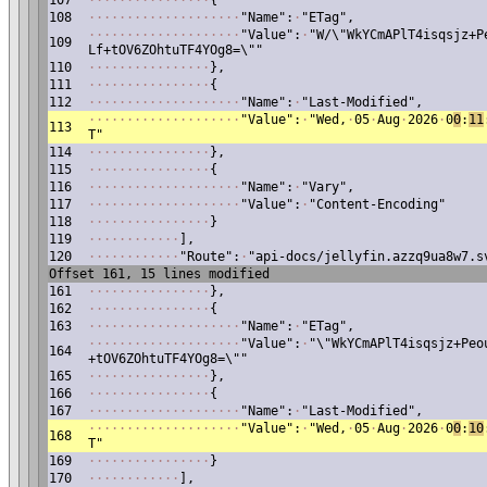
107
·
·
·
·
·
·
·
·
·
·
·
·
·
·
·
·
{
108
·
·
·
·
·
·
·
·
·
·
·
·
·
·
·
·
·
·
·
·
"Name":
·
"ETag",
·
·
·
·
·
·
·
·
·
·
·
·
·
·
·
·
·
·
·
·
"Value":
·
"W/\"WkYCmAPlT4isqsjz+P
109
Lf+tOV6ZOhtuTF4YOg8=\""
110
·
·
·
·
·
·
·
·
·
·
·
·
·
·
·
·
},
111
·
·
·
·
·
·
·
·
·
·
·
·
·
·
·
·
{
112
·
·
·
·
·
·
·
·
·
·
·
·
·
·
·
·
·
·
·
·
"Name":
·
"Last-Modified",
·
·
·
·
·
·
·
·
·
·
·
·
·
·
·
·
·
·
·
·
"Value":
·
"Wed,
·
05
·
Aug
·
2026
·
0
0
:
11
113
T"
114
·
·
·
·
·
·
·
·
·
·
·
·
·
·
·
·
},
115
·
·
·
·
·
·
·
·
·
·
·
·
·
·
·
·
{
116
·
·
·
·
·
·
·
·
·
·
·
·
·
·
·
·
·
·
·
·
"Name":
·
"Vary",
117
·
·
·
·
·
·
·
·
·
·
·
·
·
·
·
·
·
·
·
·
"Value":
·
"Content-Encoding"
118
·
·
·
·
·
·
·
·
·
·
·
·
·
·
·
·
}
119
·
·
·
·
·
·
·
·
·
·
·
·
],
120
·
·
·
·
·
·
·
·
·
·
·
·
"Route":
·
"api-docs/jellyfin.azzq9ua8w7.s
Offset 161, 15 lines modified
161
·
·
·
·
·
·
·
·
·
·
·
·
·
·
·
·
},
162
·
·
·
·
·
·
·
·
·
·
·
·
·
·
·
·
{
163
·
·
·
·
·
·
·
·
·
·
·
·
·
·
·
·
·
·
·
·
"Name":
·
"ETag",
·
·
·
·
·
·
·
·
·
·
·
·
·
·
·
·
·
·
·
·
"Value":
·
"\"WkYCmAPlT4isqsjz+Peo
164
+tOV6ZOhtuTF4YOg8=\""
165
·
·
·
·
·
·
·
·
·
·
·
·
·
·
·
·
},
166
·
·
·
·
·
·
·
·
·
·
·
·
·
·
·
·
{
167
·
·
·
·
·
·
·
·
·
·
·
·
·
·
·
·
·
·
·
·
"Name":
·
"Last-Modified",
·
·
·
·
·
·
·
·
·
·
·
·
·
·
·
·
·
·
·
·
"Value":
·
"Wed,
·
05
·
Aug
·
2026
·
0
0
:
10
168
T"
169
·
·
·
·
·
·
·
·
·
·
·
·
·
·
·
·
}
170
·
·
·
·
·
·
·
·
·
·
·
·
],