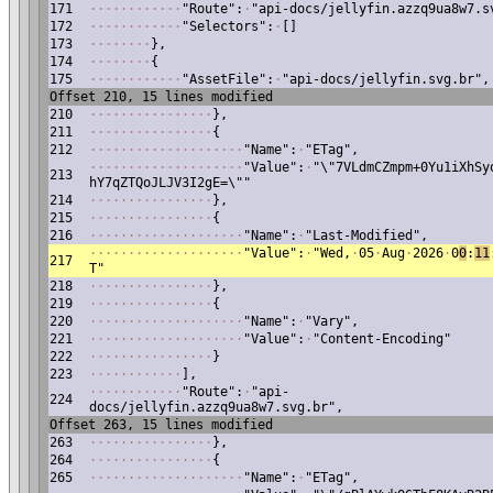
171
·
·
·
·
·
·
·
·
·
·
·
·
"Route":
·
"api-docs/jellyfin.azzq9ua8w7.s
172
·
·
·
·
·
·
·
·
·
·
·
·
"Selectors":
·
[]
173
·
·
·
·
·
·
·
·
},
174
·
·
·
·
·
·
·
·
{
175
·
·
·
·
·
·
·
·
·
·
·
·
"AssetFile":
·
"api-docs/jellyfin.svg.br",
Offset 210, 15 lines modified
210
·
·
·
·
·
·
·
·
·
·
·
·
·
·
·
·
},
211
·
·
·
·
·
·
·
·
·
·
·
·
·
·
·
·
{
212
·
·
·
·
·
·
·
·
·
·
·
·
·
·
·
·
·
·
·
·
"Name":
·
"ETag",
·
·
·
·
·
·
·
·
·
·
·
·
·
·
·
·
·
·
·
·
"Value":
·
"\"7VLdmCZmpm+0Yu1iXhSy
213
hY7qZTQoJLJV3I2gE=\""
214
·
·
·
·
·
·
·
·
·
·
·
·
·
·
·
·
},
215
·
·
·
·
·
·
·
·
·
·
·
·
·
·
·
·
{
216
·
·
·
·
·
·
·
·
·
·
·
·
·
·
·
·
·
·
·
·
"Name":
·
"Last-Modified",
·
·
·
·
·
·
·
·
·
·
·
·
·
·
·
·
·
·
·
·
"Value":
·
"Wed,
·
05
·
Aug
·
2026
·
0
0
:
11
217
T"
218
·
·
·
·
·
·
·
·
·
·
·
·
·
·
·
·
},
219
·
·
·
·
·
·
·
·
·
·
·
·
·
·
·
·
{
220
·
·
·
·
·
·
·
·
·
·
·
·
·
·
·
·
·
·
·
·
"Name":
·
"Vary",
221
·
·
·
·
·
·
·
·
·
·
·
·
·
·
·
·
·
·
·
·
"Value":
·
"Content-Encoding"
222
·
·
·
·
·
·
·
·
·
·
·
·
·
·
·
·
}
223
·
·
·
·
·
·
·
·
·
·
·
·
],
·
·
·
·
·
·
·
·
·
·
·
·
"Route":
·
"api-
224
docs/jellyfin.azzq9ua8w7.svg.br",
Offset 263, 15 lines modified
263
·
·
·
·
·
·
·
·
·
·
·
·
·
·
·
·
},
264
·
·
·
·
·
·
·
·
·
·
·
·
·
·
·
·
{
265
·
·
·
·
·
·
·
·
·
·
·
·
·
·
·
·
·
·
·
·
"Name":
·
"ETag",