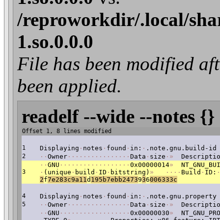
/reproworkdir/.local/sha
1.so.0.0.0
File has been modified
been applied.
readelf --wide --notes {}
Offset 1, 8 lines modified
1
Displaying
·
notes
·
found
·
in:
·
.note.gnu.build-id
2
·
·
Owner
·
·
·
·
·
·
·
·
·
·
·
·
·
·
·
·
Data
·
size
·
»
Descriptio
·
·
GNU
·
·
·
·
·
·
·
·
·
·
·
·
·
·
·
·
·
·
0x00000014
»
NT_GNU_BUI
3
·
(unique
·
build
·
ID
·
bitstring)
»
·
·
·
·
Build
·
ID:
2
f
7e283c9a11
d
1
95b7ebb2473
9
3
6
006333c
4
Displaying
·
notes
·
found
·
in:
·
.note.gnu.property
5
·
·
Owner
·
·
·
·
·
·
·
·
·
·
·
·
·
·
·
·
Data
·
size
·
»
Descriptio
·
·
GNU
·
·
·
·
·
·
·
·
·
·
·
·
·
·
·
·
·
·
0x00000030
»
NT_GNU_PRO