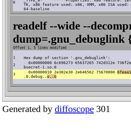
_TYPE_0
»
·
·
·
·
·
·
Properties:
·
x86
·
feature:
·
IB
6
TK,
·
x86
·
feature
·
used:
·
x86,
·
XMM,
·
x86
·
ISA
·
used:
64-baseline
readelf --wide --decompr
dump=.gnu_debuglink {
Offset 1, 5 lines modified
1
Hex
·
dump
·
of
·
section
·
'.gnu_debuglink':
·
·
0x00000000
·
6c696273
·
65637265
·
742d312e
·
736f2
2
bsecret-1.so.0
·
·
0x00000010
·
2e302e30
·
2e646562
·
75670000
·
6feaa
3
.0.debug..
o..G
Generated by
diffoscope
301