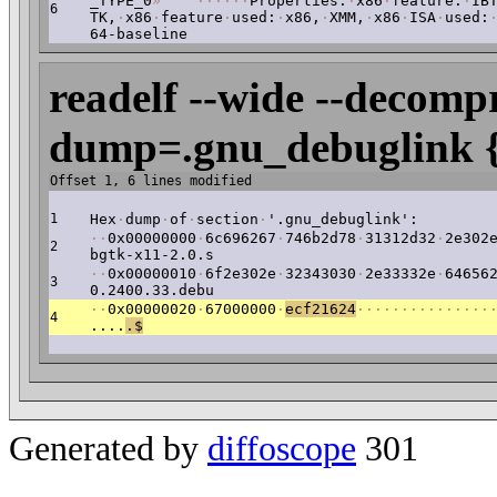
_TYPE_0
»
·
·
·
·
·
·
Properties:
·
x86
·
feature:
·
IB
6
TK,
·
x86
·
feature
·
used:
·
x86,
·
XMM,
·
x86
·
ISA
·
used:
64-baseline
readelf --wide --decompr
dump=.gnu_debuglink {
Offset 1, 6 lines modified
1
Hex
·
dump
·
of
·
section
·
'.gnu_debuglink':
·
·
0x00000000
·
6c696267
·
746b2d78
·
31312d32
·
2e302
2
bgtk-x11-2.0.s
·
·
0x00000010
·
6f2e302e
·
32343030
·
2e33332e
·
64656
3
0.2400.33.debu
·
·
0x00000020
·
67000000
·
ecf21624
·
·
·
·
·
·
·
·
·
·
·
·
·
·
·
4
....
.$
Generated by
diffoscope
301