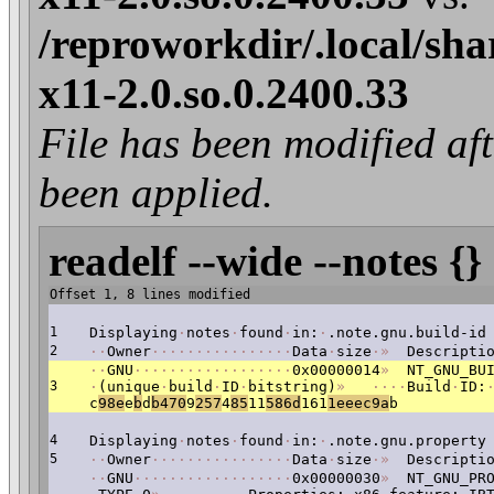
/reproworkdir/.local/sha
x11-2.0.so.0.2400.33
File has been modified
been applied.
readelf --wide --notes {}
Offset 1, 8 lines modified
1
Displaying
·
notes
·
found
·
in:
·
.note.gnu.build-id
2
·
·
Owner
·
·
·
·
·
·
·
·
·
·
·
·
·
·
·
·
Data
·
size
·
»
Descriptio
·
·
GNU
·
·
·
·
·
·
·
·
·
·
·
·
·
·
·
·
·
·
0x00000014
»
NT_GNU_BUI
3
·
(unique
·
build
·
ID
·
bitstring)
»
·
·
·
·
Build
·
ID:
c
9
8e
e
b
d
b470
9
25
7
4
85
11
586d
161
1eeec9a
b
4
Displaying
·
notes
·
found
·
in:
·
.note.gnu.property
5
·
·
Owner
·
·
·
·
·
·
·
·
·
·
·
·
·
·
·
·
Data
·
size
·
»
Descriptio
·
·
GNU
·
·
·
·
·
·
·
·
·
·
·
·
·
·
·
·
·
·
0x00000030
»
NT_GNU_PRO